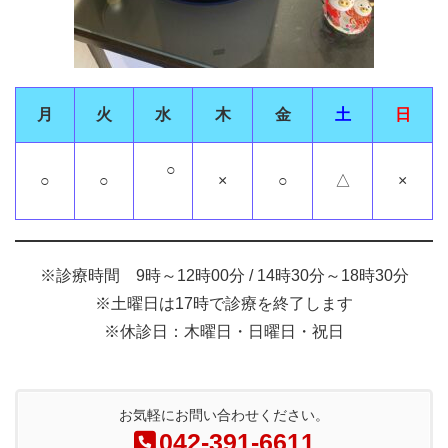
月
火
水
木
金
土
日
○
○
○
×
○
△
×
※診療時間 9時～12時00分 / 14時30分～18時30分
※土曜日は17時で診療を終了します
※休診日：木曜日・日曜日・祝日
お気軽にお問い合わせください。
042-391-6611