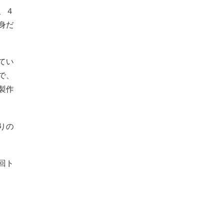
、４
身だ
てい
で、
製作
りの
回ト