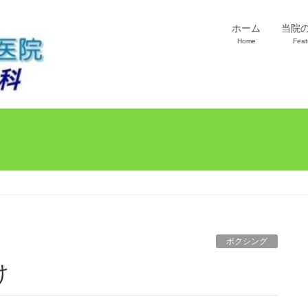
ホーム
当院
Home
Feat
ボクシング
け