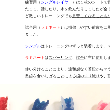
練習用（
シングルレイヤー
）は１枚のシートで
たまま、話したり、水を飲んだりしましたが全
ど激しいトレーニングでも
息苦しくなることも
試合用（
ラミネート
）は損傷しやすい前歯を二
ました。
シングル
はトレーニング中ずっと装着します。
ラミネート
は
スパーリング
、
試合
に主に使用し
使い分けることにより、違和感なく普段からマ
奥歯を食いしばることによる
歯のすり減り
や、