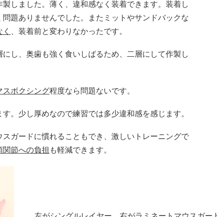
作製しました。薄く、違和感なく装着できます。装着し
く問題ありませんでした。またミットやサンドバックな
なく
、装着前と変わりなかったです。
層にし、奥歯も強く食いしばるため、二層にして作製し
マスボクシング
程度なら問題ないです。
ます。少し厚めなので練習では多少違和感を感じます。
ウスガードに慣れることもでき、激しいトレーニングで
顎関節への負担
も軽減できます。
左がシングルレイヤー、右がラミネートマウスガー