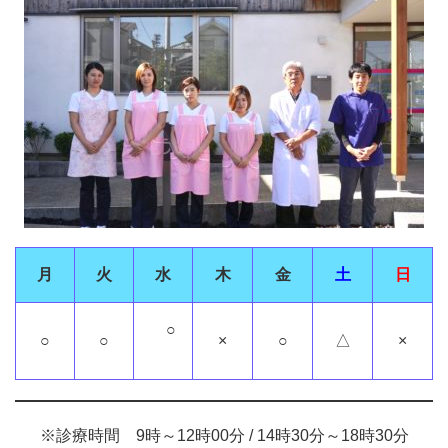
月
火
水
木
金
土
日
○
○
○
×
○
△
×
※診療時間 9時～12時00分 / 14時30分～18時30分