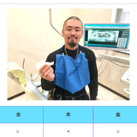
水
木
金
○
×
○