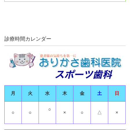
診療時間カレンダー
月
火
水
木
金
土
日
○
○
○
×
○
△
×